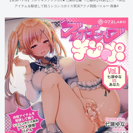
【実演バトル】ブレイキングチンポ1★七瀬ゆな編 《七瀬ゆなvsあなた》〜休憩
アイテムを駆使して戦うシコシコボイス実演アクメ我慢バトル〜 画像4