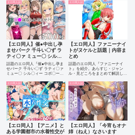
エロ同人誌
エロ同人誌
【エロ同人】催●中出し孕
【エロ同人】ファニーナイ
ませパーク 千斗い〇ず ラ
トがヌケルと話題｜内容ま
ティ〇ァ ミュー〇 シル〇
とめ
ィー コボ〇ーがヌケルと
話題のエロ同人『催●中出し孕ま
話題のエロ同人『ファニーナイ
話題｜内容まとめ
せパーク 千斗い〇ず ラティ〇ァ
ト』を紹介。あらすじ・ジャン
ミュー〇 シル〇ィー コボ〇ー』
ル・見どころをまとめて解説しま
を紹介。あらすじ・ジャンル・見
す。
どころをまとめて解説します。
エロ同人誌
エロ同人誌
【エロ同人】【アニメ】と
【エロ同人】「今宵もオナ
ある学園都市の水着性交が
姉（ねえ）なさいます