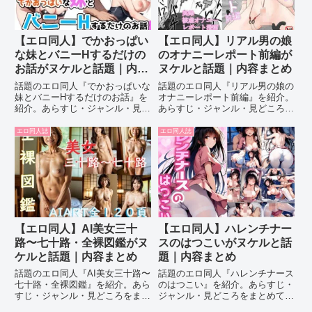
【エロ同人】でかおっぱい
【エロ同人】リアル男の娘
な妹とバニーHするだけの
のオナニーレポート前編が
お話がヌケルと話題｜内容
ヌケルと話題｜内容まとめ
まとめ
話題のエロ同人『でかおっぱいな
話題のエロ同人『リアル男の娘の
妹とバニーHするだけのお話』を
オナニーレポート前編』を紹介。
紹介。あらすじ・ジャンル・見ど
あらすじ・ジャンル・見どころを
ころをまとめて解説します。
まとめて解説します。
エロ同人誌
エロ同人誌
【エロ同人】AI美女三十
【エロ同人】ハレンチナー
路〜七十路・全裸図鑑がヌ
スのはつこいがヌケルと話
ケルと話題｜内容まとめ
題｜内容まとめ
話題のエロ同人『AI美女三十路〜
話題のエロ同人『ハレンチナース
七十路・全裸図鑑』を紹介。あら
のはつこい』を紹介。あらすじ・
すじ・ジャンル・見どころをまと
ジャンル・見どころをまとめて解
めて解説します。
説します。