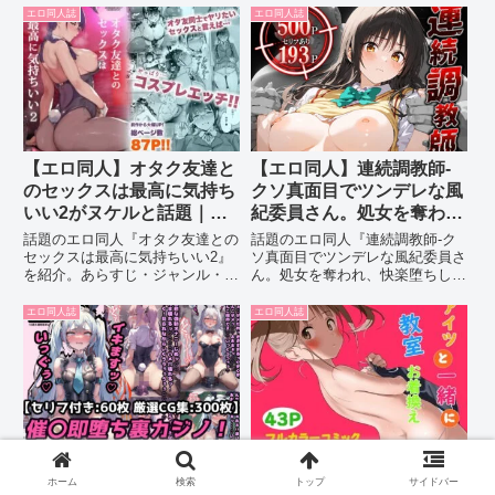
て解説します。
す。
エロ同人誌
エロ同人誌
【エロ同人】オタク友達と
【エロ同人】連続調教師-
のセックスは最高に気持ち
クソ真面目でツンデレな風
いい2がヌケルと話題｜内
紀委員さん。処女を奪わ
容まとめ
れ、快楽堕ちしてしまう
話題のエロ同人『オタク友達との
話題のエロ同人『連続調教師-ク
ww- 古○川唯がヌケルと話
セックスは最高に気持ちいい2』
ソ真面目でツンデレな風紀委員さ
を紹介。あらすじ・ジャンル・見
ん。処女を奪われ、快楽堕ちして
題｜内容まとめ
どころをまとめて解説します。
しまうww- 古○川唯』を紹介。あ
らすじ・ジャンル・見どころをま
エロ同人誌
エロ同人誌
とめて解説します。
【エロ同人】催〇即堕ち裏
【エロ同人】アイツと一緒
ホーム
検索
トップ
サイドバー
カジノ！ギャンブル破産の
に教室お着換えがヌケルと