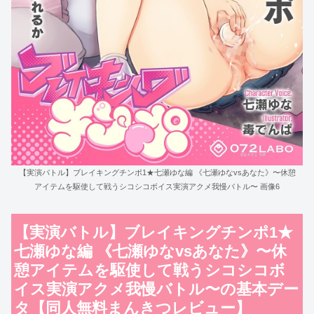
【実演バトル】ブレイキングチンポ1★七瀬ゆな編 《七瀬ゆなvsあなた》〜休憩
アイテムを駆使して戦うシコシコボイス実演アクメ我慢バトル〜 画像6
【実演バトル】ブレイキングチンポ1★
七瀬ゆな編 《七瀬ゆなvsあなた》〜休
憩アイテムを駆使して戦うシコシコボ
イス実演アクメ我慢バトル〜の基本デー
タ【同人無料まんきつレビュー】