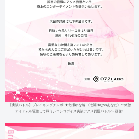
【実演バトル】ブレイキングチンポ1★七瀬ゆな編 《七瀬ゆなvsあなた》〜休憩
アイテムを駆使して戦うシコシコボイス実演アクメ我慢バトル〜 画像1