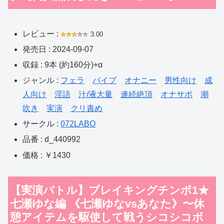
レビュー :
3.00
発売日 : 2024-09-07
収録 : 9本 (約160分)+α
ジャンル :
フェラ
バイブ
オナニー
男性向け
成
人向け
淫語
汁/液大量
連続絶頂
オナサポ
潮
吹き
実演
クリ責め
サークル :
072LABO
品番 : d_440992
価格 : ￥1430
【実演バトル】ブレイキングチンポ1★
七瀬ゆな編 《七瀬ゆなvsあなた》〜休
憩アイテムを駆使して戦うシコシコボ