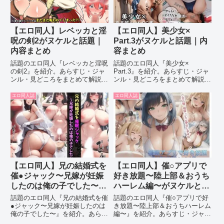
【エロ同人】レベッカと淫
【エロ同人】美少女×
呪の剣2がヌケルと話題｜
Part.3がヌケルと話題｜内
内容まとめ
容まとめ
話題のエロ同人『レベッカと淫呪
話題のエロ同人『美少女×
の剣2』を紹介。あらすじ・ジャ
Part.3』を紹介。あらすじ・ジャ
ンル・見どころをまとめて解説し
ンル・見どころをまとめて解説し
ます。
ます。
エロ同人誌
エロ同人誌
【エロ同人】兄の結婚式を
【エロ同人】催○アプリで
催●ジャック〜兄嫁が妊娠
好き放題〜陸上部＆おうち
したのは俺の子でした〜が
ハーレム編〜がヌケルと話
ヌケルと話題｜内容まとめ
題｜内容まとめ
話題のエロ同人『兄の結婚式を催
話題のエロ同人『催○アプリで好
●ジャック〜兄嫁が妊娠したのは
き放題〜陸上部＆おうちハーレム
俺の子でした〜』を紹介。あらす
編〜』を紹介。あらすじ・ジャン
じ・ジャンル・見どころをまとめ
ル・見どころをまとめて解説しま