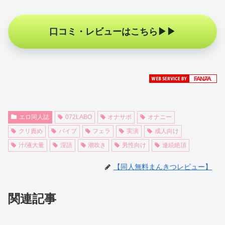
口コミ・レビューはこちら
エロ同人誌
072LABO
オナサポ
オナニー
クリ責め
バイブ
フェラ
実演
成人向け
汁/液大量
淫語
潮吹き
男性向け
連続絶頂
【同人無料まんきつレビュー】
関連記事