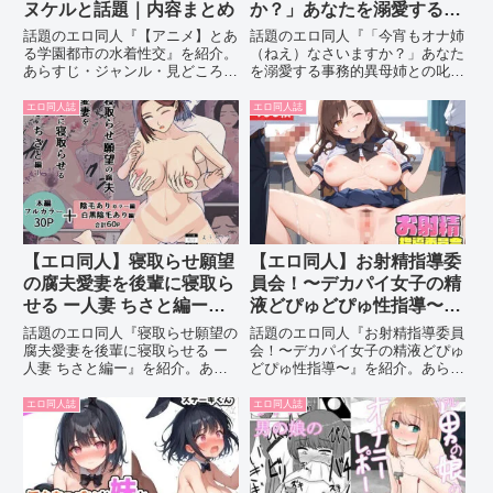
ヌケルと話題｜内容まとめ
か？」あなたを溺愛する事
務的異母姉との叱られ×
話題のエロ同人『【アニメ】とあ
話題のエロ同人『「今宵もオナ姉
甘々性欲処理生活がヌケル
る学園都市の水着性交』を紹介。
（ねえ）なさいますか？」あなた
あらすじ・ジャンル・見どころを
を溺愛する事務的異母姉との叱ら
と話題｜内容まとめ
まとめて解説します。
れ×甘々性欲処理生活』を紹介。
あらすじ・ジャンル・見どころを
エロ同人誌
エロ同人誌
まとめて解説します。
【エロ同人】寝取らせ願望
【エロ同人】お射精指導委
の腐夫愛妻を後輩に寝取ら
員会！〜デカパイ女子の精
せる ー人妻 ちさと編ーが
液どぴゅどぴゅ性指導〜が
ヌケルと話題｜内容まとめ
ヌケルと話題｜内容まとめ
話題のエロ同人『寝取らせ願望の
話題のエロ同人『お射精指導委員
腐夫愛妻を後輩に寝取らせる ー
会！〜デカパイ女子の精液どぴゅ
人妻 ちさと編ー』を紹介。あら
どぴゅ性指導〜』を紹介。あらす
すじ・ジャンル・見どころをまと
じ・ジャンル・見どころをまとめ
めて解説します。
て解説します。
エロ同人誌
エロ同人誌