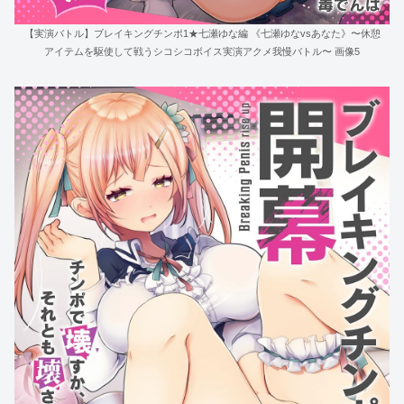
【実演バトル】ブレイキングチンポ1★七瀬ゆな編 《七瀬ゆなvsあなた》〜休憩
アイテムを駆使して戦うシコシコボイス実演アクメ我慢バトル〜 画像5