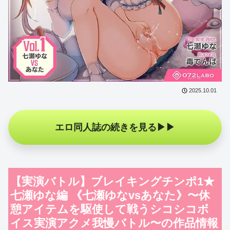
2025.10.01
エロ同人誌の続きを見る
【実演バトル】ブレイキングチンポ1★
七瀬ゆな編 《七瀬ゆなvsあなた》〜休
憩アイテムを駆使して戦うシコシコボ
イス実演アクメ我慢バトル〜の作品情報