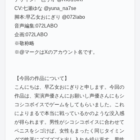
CV:七瀬ゆな @yuna_na7se
脚本:早乙女おにぎり @072labo
音声編集:072LABO
企画:072LABO
※敬称略
※@マークはXのアカウント名です。
【今回の作品について】
こんにちは、早乙女おにぎりと申します。今回の
作品は、実演声優さんにお願いし声優さんにもシ
コシコボイスでゲームをしてもらいました。これ
によりまるで本当に戦っているかのような没入感
が得られます。男性がシコシコボイスに合わせて
ペニスをシゴけば、女性もまったく同じタイミン
グで性器にズブズブと出し入れを繰り返す。男性