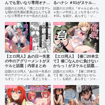
んでも言いなり専用オナ
るハナシ ＃01がヌケルと
ホ〜乱れたおほマ◯コで生
話題｜内容まとめ
話題のエロ同人『僕にだけ甘デレ
話題のエロ同人『ギャルとめっち
おちんちんおねだり〜がヌ
な隠れ巨乳風紀委員はなんでも言
ゃ生ハメ中出しえっちするハナシ
いなり専用オナホ〜乱れたおほマ
＃01』を紹介。あらすじ・ジャ
ケルと話題｜内容まとめ
◯コで生おちんちんおねだり〜』
ンル・見どころをまとめて解説し
を紹介。あらすじ・ジャンル・見
ます。
エロ同人誌
エロ同人誌
どころをまとめて解説します。
【エロ同人】あの日ー失意
【エロ同人】【催〇20本立
の中のアグリーメントがヌ
て】催〇なんかに負けない
ケルと話題｜内容まとめ
からっ！がヌケルと話題｜
内容まとめ
話題のエロ同人『あの日ー失意の
話題のエロ同人『【催〇20本立
中のアグリーメント』を紹介。あ
て】催〇なんかに負けないから
らすじ・ジャンル・見どころをま
っ！』を紹介。あらすじ・ジャン
とめて解説します。
ル・見どころをまとめて解説しま
す。
エロ同人誌
エロ同人誌