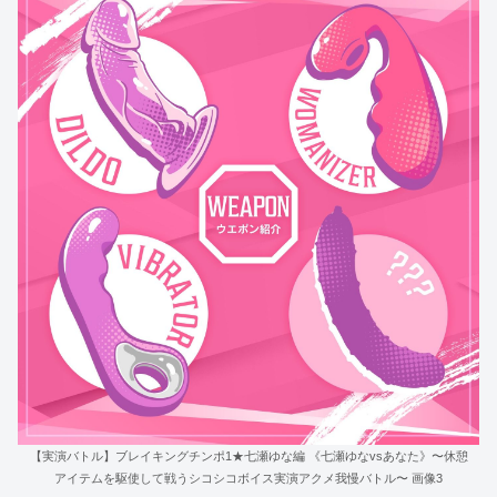
【実演バトル】ブレイキングチンポ1★七瀬ゆな編 《七瀬ゆなvsあなた》〜休憩
アイテムを駆使して戦うシコシコボイス実演アクメ我慢バトル〜 画像3