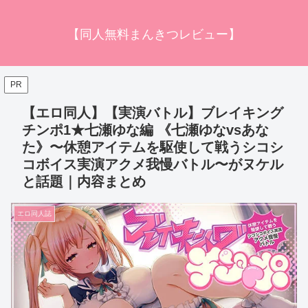
【同人無料まんきつレビュー】
PR
【エロ同人】【実演バトル】ブレイキング
チンポ1★七瀬ゆな編 《七瀬ゆなvsあな
た》〜休憩アイテムを駆使して戦うシコシ
コボイス実演アクメ我慢バトル〜がヌケル
と話題｜内容まとめ
エロ同人誌