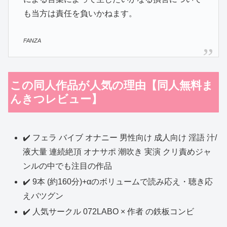
も当方は責任を負いかねます。
FANZA
この同人作品が人気の理由【同人無料ま
んきつレビュー】
✔️ フェラ バイブ オナニー 男性向け 成人向け 淫語 汁/
液大量 連続絶頂 オナサポ 潮吹き 実演 クリ責めジャ
ンルの中でも注目の作品
✔️ 9本 (約160分)+αのボリュームで読み応え・聴き応
えバツグン
✔️ 人気サークル 072LABO × 作者 の鉄板コンビ