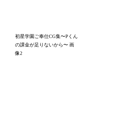
初星学園ご奉仕CG集〜Pくん
の課金が足りないから〜 画
像2