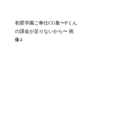
初星学園ご奉仕CG集〜Pくん
の課金が足りないから〜 画
像4