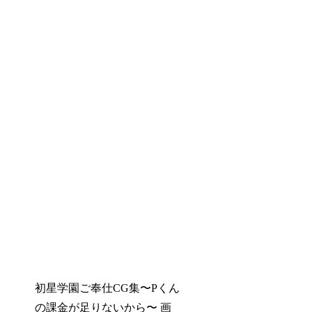
初星学園ご奉仕CG集〜Pくん
の課金が足りないから〜 画