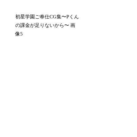
初星学園ご奉仕CG集〜Pくん
の課金が足りないから〜 画
像5