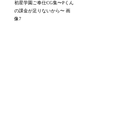
初星学園ご奉仕CG集〜Pくん
の課金が足りないから〜 画
像7