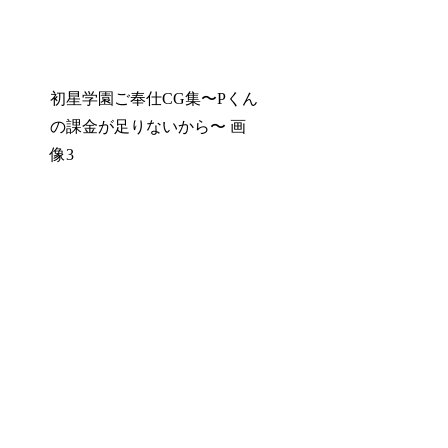
初星学園ご奉仕CG集〜Pくん
の課金が足りないから〜 画
像3