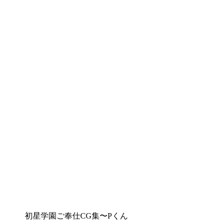
初星学園ご奉仕CG集〜Pくん