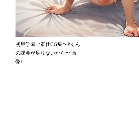
初星学園ご奉仕CG集〜Pくん
の課金が足りないから〜 画
像1