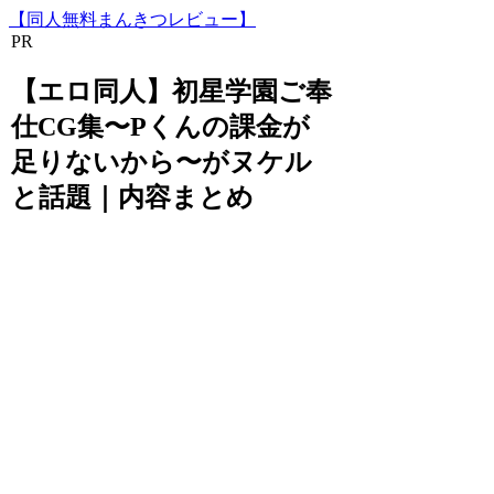
【同人無料まんきつレビュー】
PR
【エロ同人】初星学園ご奉
仕CG集〜Pくんの課金が
足りないから〜がヌケル
と話題｜内容まとめ