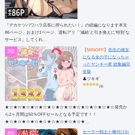
『デカケツパワハラ店長に搾られたい！』の続編になります本文
86ページ、おまけ1ページ、逆転アリ「’減給’と引き換えに’特別’な
サービス」してくれ…
【50%OFF】
先生の彼女
3位
になる女の子になっちゃ
ったヤンキー君 総集編完
全版
👤ツキギ
(9)
★☆★☆★☆★☆★☆★☆★☆★☆★☆★☆★☆★☆★☆発売か
ら2ヶ月間は50％OFFセールとなる予定です！！
★☆★☆★☆★☆★☆★☆★☆★☆★☆★…
セーラー戦士と種付けお
4位