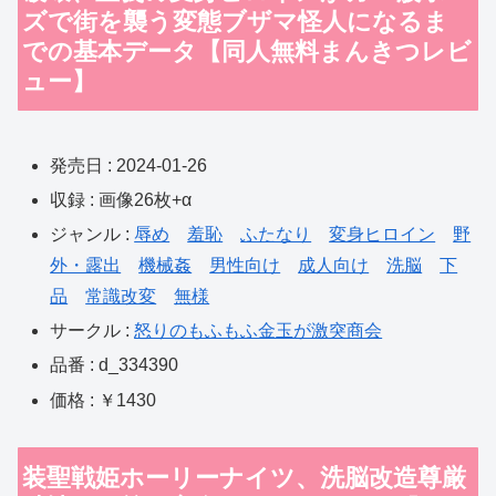
ズで街を襲う変態ブザマ怪人になるま
での基本データ【同人無料まんきつレビ
ュー】
発売日 : 2024-01-26
収録 : 画像26枚+α
ジャンル :
辱め
羞恥
ふたなり
変身ヒロイン
野
外・露出
機械姦
男性向け
成人向け
洗脳
下
品
常識改変
無様
サークル :
怒りのもふもふ金玉が激突商会
品番 : d_334390
価格 : ￥1430
装聖戦姫ホーリーナイツ、洗脳改造尊厳