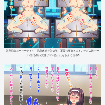
装聖戦姫ホーリーナイツ、洗脳改造尊厳破壊、正義の変身ヒロインがガニ股ポー
ズで街を襲う変態ブザマ怪人になるまで 画像5