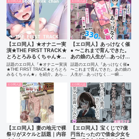
エロ同人誌
エロ同人誌
【エロ同人】★オナニー実
【エロ同人】あっけなく催
演★THE FIRST TRACK★
● 〜これまで育んできた。
とろとろみるくちゃん★が
あの娘の人生が…あっけな
ヌケルと話題｜内容まとめ
く…一瞬で…〜がヌケルと
話題のエロ同人『★オナニー実演
話題のエロ同人『あっけなく催●
話題｜内容まとめ
★THE FIRST TRACK★とろとろ
〜これまで育んできた。あの娘の
みるくちゃん★』を紹介。あらす
人生が…あっけなく…一瞬
じ・ジャンル・見どころをまとめ
で…〜』を紹介。あらすじ・ジャ
て解説します。
ンル・見どころをまとめて解説し
エロ同人誌
エロ同人誌
ます。
【エロ同人】妻の地元で裸
【エロ同人】宝くじで7億
祭りがヌケルと話題｜内容
円当たったので借金少女を