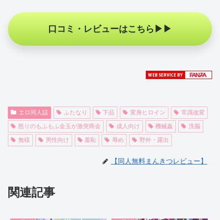
口コミ・レビューはこちら
エロ同人誌
ふたなり
下品
変身ヒロイン
常識改変
怒りのもふもふ金玉が激突商会
成人向け
機械姦
洗脳
無様
男性向け
羞恥
辱め
野外・露出
【同人無料まんきつレビュー】
関連記事