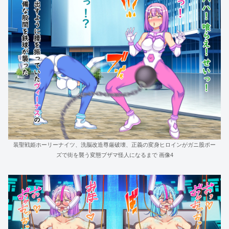
装聖戦姫ホーリーナイツ、洗脳改造尊厳破壊、正義の変身ヒロインがガニ股ポー
ズで街を襲う変態ブザマ怪人になるまで 画像4