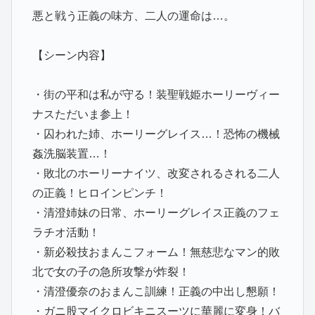
悪と戦う正義の味方、二人の運命は…。
【シーン内容】
・街の平和は私が守る！装聖戦姫ホーリーヴィー
ナスただいま参上！
・囚われた姉、ホーリーグレイス…！恐怖の機械
姦洗脳装置…！
・敗北のホーリーナイツ、改変されるされる二人
の正義！ヒロインピンチ！
・清澄姉妹の日常、ホーリーグレイス正義のフェ
ラチオ活動！
・新必殺技おまんこフォーム！無慈悲なマン的敗
北で女の子の急所攻撃が炸裂！
・清澄優奈のおまんこ訓練！正義の中出し懇願！
・ガニ股マイクロビキニスーツに華麗に変身！バ