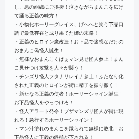
し、悪の組織にご挨拶！泣きながらまんこを広げ
て踊る正義の味方！
・小物化ホーリーグレイス、げへへと笑う下品口
調で最低存在と成り果てた姉の末路！
・正義のヒロイン魔改造！お下品で迷惑なだけの
おまんこ偽怪人誕生！
・無様なおまんこくぱぁマン見せ怪人参上！まん
こ見せつけ攻撃を人々が襲う！
・チンズリ怪人フタナリレイナ参上！ふたなり化
された正義のヒロインが街に精子を振り撒く！
・新たなる正義の使者！ホーリーシャイン誕生！
お下品怪人をやっつけろ！
・怪人アラート発令！ブザマンズリ怪人が街に現
れる！急行するホーリーシャイン！
・マン汁塗れのまんこを蹴られて無様に敗北！お
下品怪人に正義の鉄槌が下される！