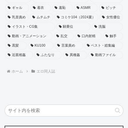
ギャル
着衣
羞恥
ASMR
ビッチ
乳首責め
ムチムチ
コミケ104（2024夏）
女性優位
イラスト・CG集
騎乗位
洗脳
動画・アニメーション
乱交
口内射精
触手
黒髪
KU100
言葉責め
ベスト・総集編
近親相姦
ふたなり
異種姦
動画ファイル
ホーム
エロ同人誌