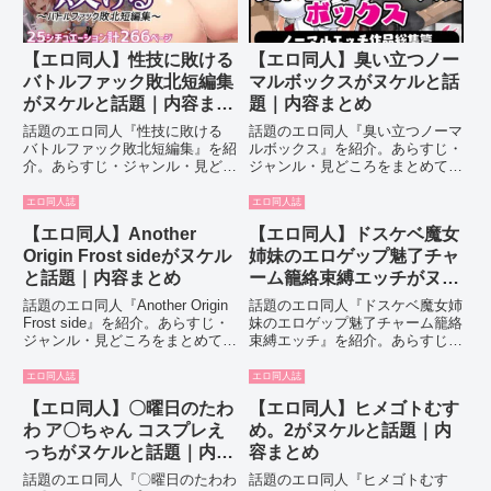
【エロ同人】性技に敗ける
【エロ同人】臭い立つノー
バトルファック敗北短編集
マルボックスがヌケルと話
がヌケルと話題｜内容まと
題｜内容まとめ
め
話題のエロ同人『性技に敗ける
話題のエロ同人『臭い立つノーマ
バトルファック敗北短編集』を紹
ルボックス』を紹介。あらすじ・
介。あらすじ・ジャンル・見どこ
ジャンル・見どころをまとめて解
ろをまとめて解説します。
説します。
エロ同人誌
エロ同人誌
【エロ同人】Another
【エロ同人】ドスケベ魔女
Origin Frost sideがヌケル
姉妹のエロゲップ魅了チャ
と話題｜内容まとめ
ーム籠絡束縛エッチがヌケ
ルと話題｜内容まとめ
話題のエロ同人『Another Origin
話題のエロ同人『ドスケベ魔女姉
Frost side』を紹介。あらすじ・
妹のエロゲップ魅了チャーム籠絡
ジャンル・見どころをまとめて解
束縛エッチ』を紹介。あらすじ・
説します。
ジャンル・見どころをまとめて解
説します。
エロ同人誌
エロ同人誌
【エロ同人】〇曜日のたわ
【エロ同人】ヒメゴトむす
わ ア〇ちゃん コスプレえ
め。2がヌケルと話題｜内
っちがヌケルと話題｜内容
容まとめ
まとめ
話題のエロ同人『〇曜日のたわわ
話題のエロ同人『ヒメゴトむす