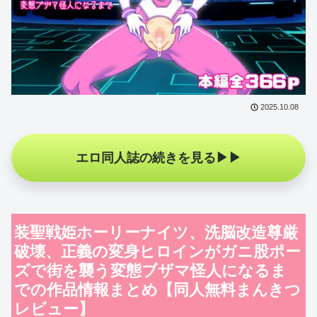
2025.10.08
エロ同人誌の続きを見る
装聖戦姫ホーリーナイツ、洗脳改造尊厳
破壊、正義の変身ヒロインがガニ股ポー
ズで街を襲う変態ブザマ怪人になるま
での作品情報まとめ【同人無料まんきつ
レビュー】