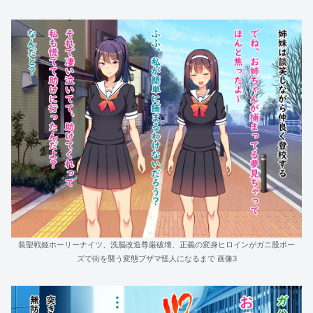
装聖戦姫ホーリーナイツ、洗脳改造尊厳破壊、正義の変身ヒロインがガニ股ポー
ズで街を襲う変態ブザマ怪人になるまで 画像3