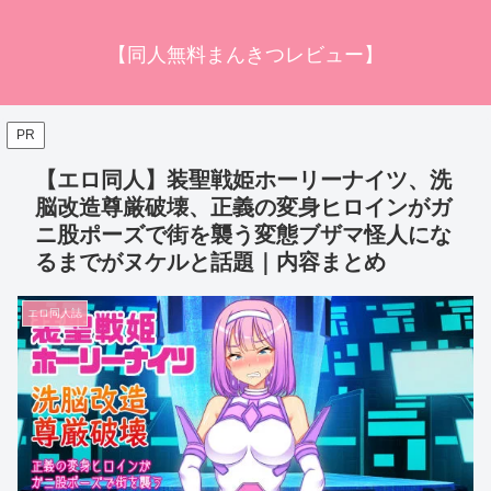
【同人無料まんきつレビュー】
PR
【エロ同人】装聖戦姫ホーリーナイツ、洗
脳改造尊厳破壊、正義の変身ヒロインがガ
ニ股ポーズで街を襲う変態ブザマ怪人にな
るまでがヌケルと話題｜内容まとめ
エロ同人誌