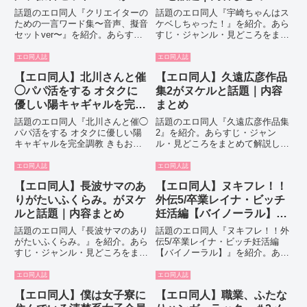
ケルと話題｜内容まとめ
話題のエロ同人『クリエイターの
話題のエロ同人『宇崎ちゃんはス
ための一言ワード集〜音声、擬音
ケベしちゃった！』を紹介。あら
セットver〜』を紹介。あらす
すじ・ジャンル・見どころをまと
じ・ジャンル・見どころをまとめ
めて解説します。
て解説します。
エロ同人誌
エロ同人誌
【エロ同人】北川さんと催
【エロ同人】久遠広彦作品
◯パパ活をする オタクに
集2がヌケルと話題｜内容
優しい陽キャギャルを完全
まとめ
調教 きもおぢとラブ？？
話題のエロ同人『北川さんと催◯
話題のエロ同人『久遠広彦作品集
ラブセックス生活がヌケル
パパ活をする オタクに優しい陽
2』を紹介。あらすじ・ジャン
キャギャルを完全調教 きもおぢ
ル・見どころをまとめて解説しま
と話題｜内容まとめ
とラブ？？ラブセックス生活』を
す。
紹介。あらすじ・ジャンル・見ど
エロ同人誌
エロ同人誌
ころをまとめて解説します。
【エロ同人】長波サマのあ
【エロ同人】ヌキフレ！！
りがたいふくらみ。がヌケ
外伝5/卒業レイナ・ビッチ
ルと話題｜内容まとめ
妊活編【バイノーラル】が
ヌケルと話題｜内容まとめ
話題のエロ同人『長波サマのあり
話題のエロ同人『ヌキフレ！！外
がたいふくらみ。』を紹介。あら
伝5/卒業レイナ・ビッチ妊活編
すじ・ジャンル・見どころをまと
【バイノーラル】』を紹介。あら
めて解説します。
すじ・ジャンル・見どころをまと
めて解説します。
エロ同人誌
エロ同人誌
【エロ同人】僕は女子寮に
【エロ同人】職業、ふたな