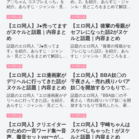
ア〇ちゃん コスプレえっち』を
め。2』を紹介。あらすじ・ジャ
紹介。あらすじ・ジャンル・見ど
ンル・見どころをまとめて解説し
ころをまとめて解説します。
ます。
エロ同人誌
エロ同人誌
【エロ同人】J●売ってます
【エロ同人】後輩の母親が
がヌケルと話題｜内容まと
セフレになった話2がヌケ
め
ルと話題｜内容まとめ
話題のエロ同人『J●売ってま
話題のエロ同人『後輩の母親がセ
す』を紹介。あらすじ・ジャン
フレになった話2』を紹介。あら
ル・見どころをまとめて解説しま
すじ・ジャンル・見どころをまと
す。
めて解説します。
エロ同人誌
エロ同人誌
【エロ同人】エロ漫画家が
【エロ同人】BBA奴〇の
デリヘルに行ってきた話が
千夜さん・売れ残りババア
ヌケルと話題｜内容まとめ
奴〇を開放するつもりで落
札したら、家に押しかけて
話題のエロ同人『エロ漫画家がデ
話題のエロ同人『BBA奴〇の千
きて性処理をねだるんだが
リヘルに行ってきた話』を紹介。
夜さん・売れ残りババア奴〇を開
あらすじ・ジャンル・見どころを
放するつもりで落札したら、家に
ヌケルと話題｜内容まとめ
まとめて解説します。
押しかけてきて性処理をねだるん
だ』を紹介。あらすじ・ジャン
エロ同人誌
エロ同人誌
ル・見どころをまとめて解説しま
【エロ同人】クリエイター
【エロ同人】宇崎ちゃんは
す。
のための一言ワード集〜音
スケベしちゃった！がヌケ
声、擬音セットver〜がヌ
ルと話題｜内容まとめ