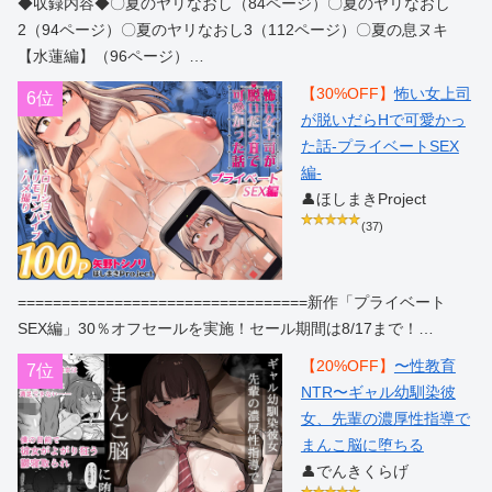
◆収録内容◆〇夏のヤリなおし（84ページ）〇夏のヤリなおし
2（94ページ）〇夏のヤリなおし3（112ページ）〇夏の息ヌキ
【水蓮編】（96ページ）…
【30%OFF】
怖い女上司
6位
が脱いだらHで可愛かっ
た話-プライベートSEX
編-
👤ほしまきProject
(37)
=================================新作「プライベート
SEX編」30％オフセールを実施！セール期間は8/17まで！…
【20%OFF】
〜性教育
7位
NTR〜ギャル幼馴染彼
女、先輩の濃厚性指導で
まんこ脳に堕ちる
👤でんきくらげ