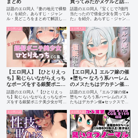
まとめ
買ってみたがヌケルと話題
｜内容まとめ
話題のエロ同人『妻の地元で裸祭
話題のエロ同人『宝くじで7億円
り』を紹介。あらすじ・ジャン
当たったので借金少女を買ってみ
ル・見どころをまとめて解説しま
た』を紹介。あらすじ・ジャン
す。
ル・見どころをまとめて解説しま
す。
エロ同人誌
エロ同人誌
【エロ同人】【ひとりえっ
【エロ同人】エルフ嫁の催
ち】恥じらいながらえっち
●堕ち〜 なろう系ハーレム
なポーズをする銀髪ポニテ
のメスたちはデカチン催●
美少女が可愛すぎる。
セックスでブサイク堕ちす
話題のエロ同人『【ひとりえっ
話題のエロ同人『エルフ嫁の催●
【4K画像集】がヌケルと
るがヌケルと話題｜内容ま
ち】恥じらいながらえっちなポー
堕ち〜 なろう系ハーレムのメス
ズをする銀髪ポニテ美少女が可愛
たちはデカチン催●セックスでブ
話題｜内容まとめ
とめ
すぎる。【4K画像集】』を紹
サイク堕ちする』を紹介。あらす
介。あらすじ・ジャンル・見どこ
じ・ジャンル・見どころをまとめ
エロ同人誌
エロ同人誌
ろをまとめて解説します。
て解説します。