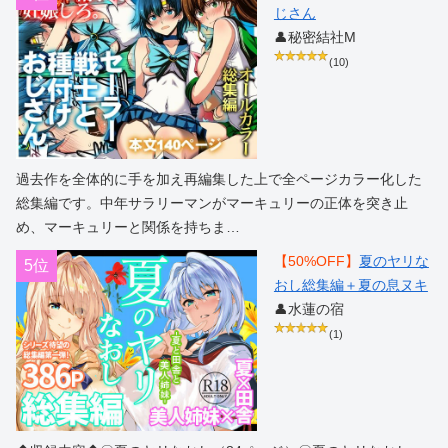
じさん
👤秘密結社M
(10)
過去作を全体的に手を加え再編集した上で全ページカラー化した
総集編です。中年サラリーマンがマーキュリーの正体を突き止
め、マーキュリーと関係を持ちま…
【50%OFF】
夏のヤリな
5位
おし総集編＋夏の息ヌキ
👤水蓮の宿
(1)