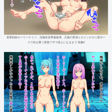
装聖戦姫ホーリーナイツ、洗脳改造尊厳破壊、正義の変身ヒロインがガニ股ポー
ズで街を襲う変態ブザマ怪人になるまで 画像6