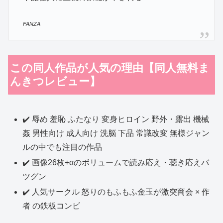
FANZA
この同人作品が人気の理由【同人無料ま
んきつレビュー】
✔️ 辱め 羞恥 ふたなり 変身ヒロイン 野外・露出 機械
姦 男性向け 成人向け 洗脳 下品 常識改変 無様ジャン
ルの中でも注目の作品
✔️ 画像26枚+αのボリュームで読み応え・聴き応えバ
ツグン
✔️ 人気サークル 怒りのもふもふ金玉が激突商会 × 作
者 の鉄板コンビ