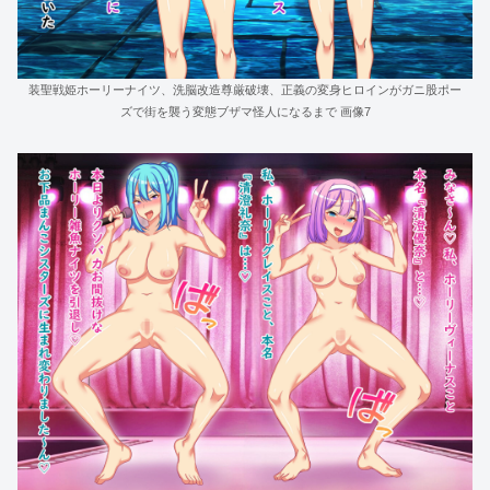
装聖戦姫ホーリーナイツ、洗脳改造尊厳破壊、正義の変身ヒロインがガニ股ポー
ズで街を襲う変態ブザマ怪人になるまで 画像7