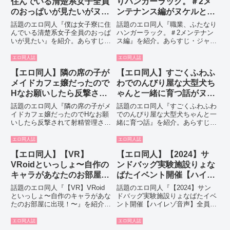
住んでいる清楚系女子全員
りハンガーラック。＃2メ
のおっぱいが見たいがヌケ
ンテナンス編がヌケルと話
ルと話題｜内容まとめ
題｜内容まとめ
話題のエロ同人『僕は女子寮に住
話題のエロ同人『職業、ふたなり
んでいる清楚系女子全員のおっぱ
ハンガーラック。＃2メンテナン
いが見たい』を紹介。あらすじ・
ス編』を紹介。あらすじ・ジャン
ジャンル・見どころをまとめて解
ル・見どころをまとめて解説しま
説します。
す。
エロ同人誌
エロ同人誌
【エロ同人】隣の席の子が
【エロ同人】すごくふわふ
メイドカフェ嬢だったので
わでのんびり屋な大型犬ち
Hなお願いしたら反撃され
ゃんと一緒に育つ話がヌケ
て射精管理された話がヌケ
ルと話題｜内容まとめ
話題のエロ同人『隣の席の子がメ
話題のエロ同人『すごくふわふわ
ルと話題｜内容まとめ
イドカフェ嬢だったのでHなお願
でのんびり屋な大型犬ちゃんと一
いしたら反撃されて射精管理され
緒に育つ話』を紹介。あらすじ・
た話』を紹介。あらすじ・ジャン
ジャンル・見どころをまとめて解
ル・見どころをまとめて解説しま
説します。
エロ同人誌
エロ同人誌
す。
【エロ同人】【VR】
【エロ同人】【2024】サ
VRoidといっしょ〜自作の
ンドバッグ実験施設りょな
キャラがあなたのお部屋に
ばたイベント開催【ハイレ
出現！〜がヌケルと話題｜
ゾ音声】全員版ボーナスト
話題のエロ同人『【VR】VRoid
話題のエロ同人『【2024】サン
内容まとめ
ラック付がヌケルと話題｜
といっしょ〜自作のキャラがあな
ドバッグ実験施設りょなばたイベ
たのお部屋に出現！〜』を紹介。
ント開催【ハイレゾ音声】全員版
内容まとめ
あらすじ・ジャンル・見どころを
ボーナストラック付』を紹介。あ
まとめて解説します。
らすじ・ジャンル・見どころをま
エロ同人誌
エロ同人誌
とめて解説します。