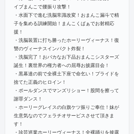
イブまんこで腰振り攻撃！
・水面下で進む洗脳常識改変！おまんこ漏斗で精
子を集める訓練開始！まんこくぱぁでお射精応
援！
・洗脳装置に打ち勝ったホーリーヴィーナス！復
讐のヴィーナスインパクト炸裂！
・洗脳完了！おバカなお下品おまんこシスターズ
誕生！裏世界の権力者への屈辱お披露目会！
・黒幕達の前で全裸土下座で命乞い！プライドを
捨てた正義のヒロイン！
・ポールダンスでマンズリショー！股間を擦って
謝罪ダンス！
・ホーリーグレイスの白旗ケツ振りご奉仕！妹が
生意気なのでフェラチオサービスさせて頂きま
す！
・珍芸巡業ホーリーヴィーナス！全裸踊りを披露