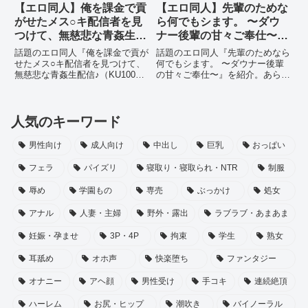
【エロ同人】俺を課金で貢
【エロ同人】先輩のためな
がせたメス○キ配信者を見
ら何でもシます。 〜ダウ
つけて、無慈悲な青姦生配
ナー後輩の甘々ご奉仕〜が
信♪（KU100マイク収録作
ヌケルと話題｜内容まとめ
話題のエロ同人『俺を課金で貢が
話題のエロ同人『先輩のためなら
品）がヌケルと話題｜内容
せたメス○キ配信者を見つけて、
何でもシます。 〜ダウナー後輩
無慈悲な青姦生配信♪（KU100マ
の甘々ご奉仕〜』を紹介。あらす
まとめ
イク収録作品）』を紹介。あらす
じ・ジャンル・見どころをまとめ
じ・ジャンル・見どころをまとめ
て解説します。
て解説します。
人気のキーワード
男性向け
成人向け
中出し
巨乳
おっぱい
フェラ
パイズリ
寝取り・寝取られ・NTR
制服
辱め
学園もの
専売
ぶっかけ
処女
アナル
人妻・主婦
野外・露出
ラブラブ・あまあま
妊娠・孕ませ
3P・4P
拘束
学生
熟女
耳舐め
オホ声
快楽堕ち
ファンタジー
オナニー
アヘ顔
男性受け
手コキ
連続絶頂
ハーレム
お尻・ヒップ
潮吹き
バイノーラル