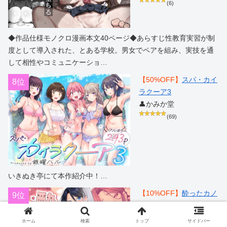
(6)
◆作品仕様モノクロ漫画本文40ページ◆あらすじ性教育実習が制
度として導入された、とある学校。男女でペアを組み、実技を通
して相性やコミュニケーショ…
【50%OFF】
スパ・カイ
8位
ラクーア3
👤かみか堂
(69)
いきぬき亭にて本作紹介中！…
【10%OFF】
酔ったカノ
9位
ジョがヤバすぎる！〜朝
まで理性ぶっとびあまと
ホーム
検索
トップ
サイドバー