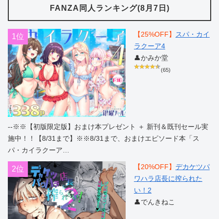
FANZA同人ランキング(8月7日)
【25%OFF】
スパ・カイ
1位
ラクーア4
👤かみか堂
(65)
--※※【初版限定版】おまけ本プレゼント ＋ 新刊＆既刊セール実
施中！！【8/31まで】※※8/31まで、おまけエピソード本「ス
パ・カイラクーア…
【20%OFF】
デカケツパ
2位
ワハラ店長に搾られた
い！2
👤でんきねこ